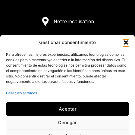
Notre localisation
Canoë
UR Pirineos
Gestionar consentimiento
Adresse: A-132, Km. 38, 22808
Para ofrecer las mejores experiencias, utilizamos tecnologías como las
Murillo de Gállego ,Zaragoza
cookies para almacenar y/o acceder a la información del dispositivo. El
consentimiento de estas tecnologías nos permitirá procesar datos como
Téléphone: (+34) 974 38 30 48
el comportamiento de navegación o las identificaciones únicas en este
(+34) 606 36 30 43(+34) 648 98 45 95
sitio. No consentir o retirar el consentimiento, puede afectar
negativamente a ciertas características y funciones.
info@urpirineos.es
Gérer les services
Aceptar
Todos los Derechos Reservados | UR Rafting SLL, Empresa autorizada
Circuit multi-aventures
Turismo de Aragón como Turismo Activo TA-Z-13 y Agencias de Viajes
Denegar
CAA-321
Por motivos de la pandemia por COVID, la empresa ha solicitado
subvenciones al
Gobierno de Aragón
Aviso Legal
|
Política de cookies y