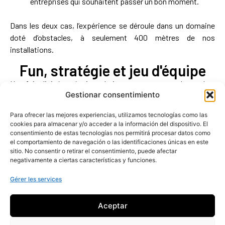
entreprises qui souhaitent passer un bon moment.
Dans les deux cas, l’expérience se déroule dans un domaine
doté d’obstacles, à seulement 400 mètres de nos
installations.
Fun, stratégie et jeu d'équipe
Une fois divisé en équipes, le jeu commence : embuscades,
Gestionar consentimiento
missions de capture, défense et attaque sur un terrain plein
d’obstacles. Chaque jeu est supervisé par un moniteur qui
Para ofrecer las mejores experiencias, utilizamos tecnologías como las
veille à maintenir un
Environnement sûr et amusant pour
cookies para almacenar y/o acceder a la información del dispositivo. El
tous les âges.
consentimiento de estas tecnologías nos permitirá procesar datos como
el comportamiento de navegación o las identificaciones únicas en este
sitio. No consentir o retirar el consentimiento, puede afectar
Paintball en famille
negativamente a ciertas características y funciones.
Gérer les services
Paintball adulte
Aceptar