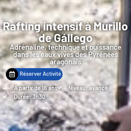
Rafting intensif à Murillo
de Gállego
Adrénaline, technique et puissance
dans les eaux vives des Pyrénées
aragonais
Réserver Activité
À partir de 16 ans
Niveau: avancé
Durée: 3h30