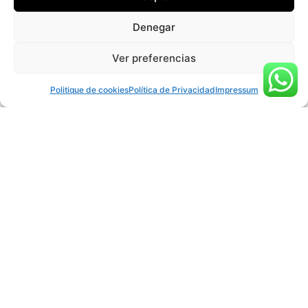
Escapade
Escapade
Vacances
de
d'été
Denegar
En
printemps
Familles
famille
Ver preferencias
Familles
(rafting +
Adultes
(rafting +
gymkhana
Politique de cookies
Política de Privacidad
Impressum
circuit
aquatique)
multi-
Adultes
aventures)
(rafting +
Adultes
kayak
(rafting +
ouvert)
hydrospeed)
Réservation avec annulation flexible