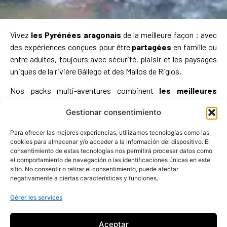
Vivez
les Pyrénées aragonais
de la meilleure façon : avec
des expériences conçues pour être
partagées
en famille ou
entre adultes, toujours avec sécurité, plaisir et les paysages
uniques de la rivière Gállego et des Mallos de Riglos.
Nos packs multi-aventures combinent
les meilleures
activités d’UR Pirineos
pour profiter pleinement de votre
Gestionar consentimiento
escapade, au printemps comme en été, ou même pendant
des vacances complètes. Choisissez le format qui vous
Para ofrecer las mejores experiencias, utilizamos tecnologías como las
convient, sélectionnez votre option et réservez directement
cookies para almacenar y/o acceder a la información del dispositivo. El
en ligne, ou contactez-nous si vous souhaitez une
consentimiento de estas tecnologías nos permitirá procesar datos como
el comportamiento de navegación o las identificaciones únicas en este
proposition personnalisée.
sitio. No consentir o retirar el consentimiento, puede afectar
negativamente a ciertas características y funciones.
Gérer les services
Aceptar