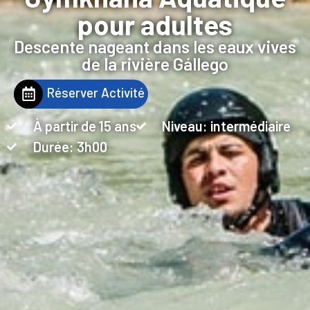
pour adultes
Descente nageant dans les eaux vives
de la rivière Gállego
Réserver Activité
À partir de 15 ans
Niveau: intermédiaire
Durée: 3h00