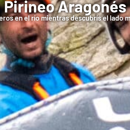
Pirineo Aragonés
os en el río mientras descubrís el lado m