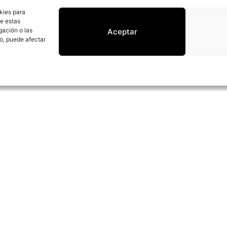
kies para
de estas
gación o las
Aceptar
to, puede afectar
NEWSLETTER
Nuestra Ubic