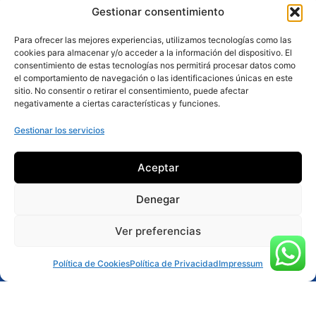
Gestionar consentimiento
Para ofrecer las mejores experiencias, utilizamos tecnologías como las
cookies para almacenar y/o acceder a la información del dispositivo. El
consentimiento de estas tecnologías nos permitirá procesar datos como
el comportamiento de navegación o las identificaciones únicas en este
sitio. No consentir o retirar el consentimiento, puede afectar
negativamente a ciertas características y funciones.
Gestionar los servicios
Escapada de aventura
Aceptar
3 actividades a elegir
Denegar
Perfecta para una escapada de fin de semana o
Ver preferencias
unos días de desconexión en el Pirineo Aragonés.
Reservar ahora
Podéis elegir las actividades que más os
Política de Cookies
Política de Privacidad
Impressum
apetezcan y crear una experiencia equilibrada
entre adrenalina, agua y naturaleza.