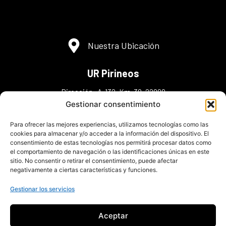
Nuestra Ubicación
UR Pirineos
Dirección: A-132, Km. 38, 22808
Murillo de Gállego ,Zaragoza
Gestionar consentimiento
Teléfonos: (+34) 974 38 30 48
Para ofrecer las mejores experiencias, utilizamos tecnologías como las
(+34) 606 36 30 43(+34) 648 98 45 95
cookies para almacenar y/o acceder a la información del dispositivo. El
consentimiento de estas tecnologías nos permitirá procesar datos como
info@urpirineos.es
el comportamiento de navegación o las identificaciones únicas en este
sitio. No consentir o retirar el consentimiento, puede afectar
negativamente a ciertas características y funciones.
Gestionar los servicios
Aceptar