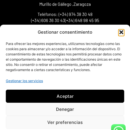
Murillo de Gállego ,Zaragoza
Teléfonos: (+34) 974 38 30 48
(+34) 606 36 30 43(+34) 648 98 45 95
info@urpirineos.es
Gestionar consentimiento
Para ofrecer las mejores experiencias, utilizamos tecnologías como las
cookies para almacenar y/o acceder a la información del dispositivo. El
consentimiento de estas tecnologías nos permitirá procesar datos como
el comportamiento de navegación o las identificaciones únicas en este
sitio. No consentir o retirar el consentimiento, puede afectar
negativamente a ciertas características y funciones.
Gestionar los servicios
Aceptar
Denegar
Todos los Derechos Reservados | UR Rafting SLL, Empresa autorizada
Turismo de Aragón como Turismo Activo TA-Z-13 y Agencias de Viajes
Ver preferencias
CAA-321
Por motivos de la pandemia por COVID, la empresa ha solicitado