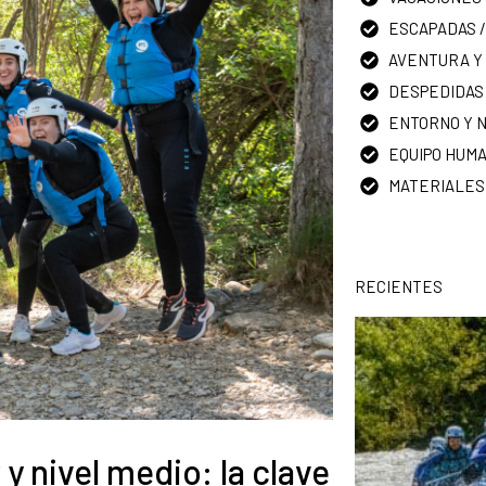
ESCAPADAS /
AVENTURA Y 
DESPEDIDAS
ENTORNO Y 
EQUIPO HUM
MATERIALES
RECIENTES
 y nivel medio: la clave