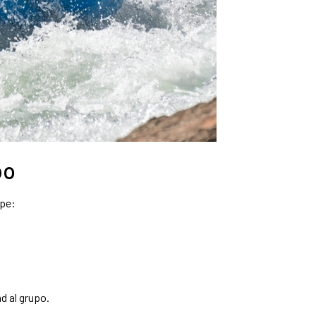
po
ipe:
d al grupo.