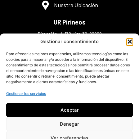
Nuestra Ubicación
UR Pirineos
Dirección: A-132, Km. 38, 22808
Murillo de Gállego ,Zaragoza
Gestionar consentimiento
Teléfonos: (+34) 974 38 30 48
Para ofrecer las mejores experiencias, utilizamos tecnologías como las
(+34) 606 36 30 43(+34) 648 98 45 95
cookies para almacenar y/o acceder a la información del dispositivo. El
consentimiento de estas tecnologías nos permitirá procesar datos como
info@urpirineos.es
el comportamiento de navegación o las identificaciones únicas en este
sitio. No consentir o retirar el consentimiento, puede afectar
negativamente a ciertas características y funciones.
Gestionar los servicios
Aceptar
Denegar
Ver preferencias