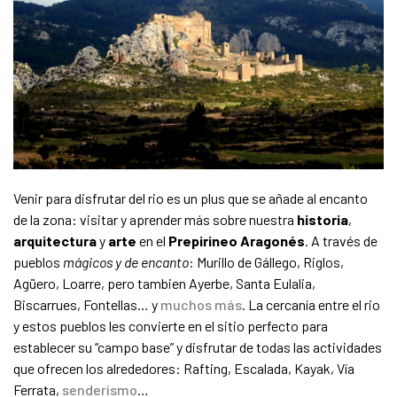
Venir para disfrutar del rio es un plus que se añade al encanto
de la zona: visitar y aprender más sobre nuestra
historia
,
arquitectura
y
arte
en el
Prepirineo
Aragonés
. A través de
pueblos
mágicos y de encanto
: Murillo de Gállego, Riglos,
Agüero, Loarre, pero tambien Ayerbe, Santa Eulalia,
Biscarrues, Fontellas… y
muchos más
. La cercanía entre el rio
y estos pueblos les convierte en el sitio perfecto para
establecer su “campo base” y disfrutar de todas las actividades
que ofrecen los alrededores: Rafting, Escalada, Kayak, Vía
Ferrata,
senderismo
…