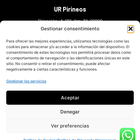
UR Pirineos
Dirección: A-132, Km. 38, 22808
Murillo de Gállego ,Zaragoza
Gestionar consentimiento
Teléfonos: (+34) 974 38 30 48
Para ofrecer las mejores experiencias, utilizamos tecnologías como las
(+34) 606 36 30 43(+34) 648 98 45 95
cookies para almacenar y/o acceder a la información del dispositivo. El
consentimiento de estas tecnologías nos permitirá procesar datos como
info@urpirineos.es
el comportamiento de navegación o las identificaciones únicas en este
sitio. No consentir o retirar el consentimiento, puede afectar
negativamente a ciertas características y funciones.
Gestionar los servicios
Aceptar
Denegar
Ver preferencias