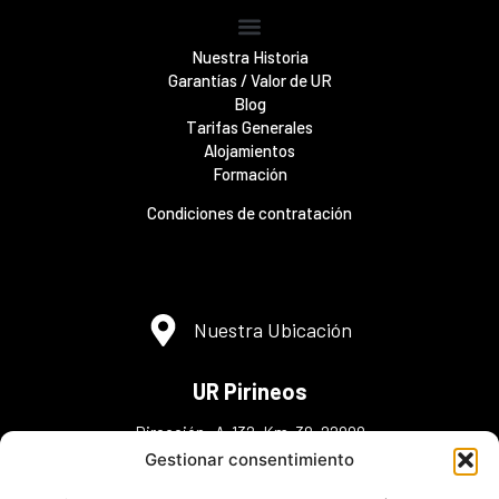
Nuestra Historia
Garantías / Valor de UR
Blog
Tarifas Generales
Alojamientos
Formación
Condiciones de contratación
Nuestra Ubicación
UR Pirineos
Dirección: A-132, Km. 38, 22808
Murillo de Gállego ,Zaragoza
Gestionar consentimiento
Teléfonos: (+34) 974 38 30 48