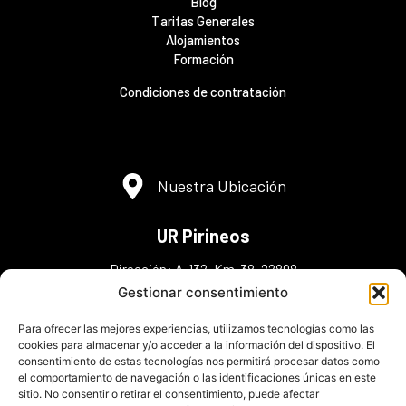
Blog
Tarifas Generales
Alojamientos
Formación
Condiciones de contratación
Nuestra Ubicación
UR Pirineos
Dirección: A-132, Km. 38, 22808
Murillo de Gállego ,Zaragoza
Gestionar consentimiento
Teléfonos: (+34) 974 38 30 48
Para ofrecer las mejores experiencias, utilizamos tecnologías como las
(+34) 606 36 30 43(+34) 648 98 45 95
cookies para almacenar y/o acceder a la información del dispositivo. El
consentimiento de estas tecnologías nos permitirá procesar datos como
info@urpirineos.es
el comportamiento de navegación o las identificaciones únicas en este
sitio. No consentir o retirar el consentimiento, puede afectar